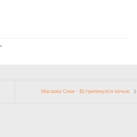
и
Масаока Сики - Встрепенулся ночью