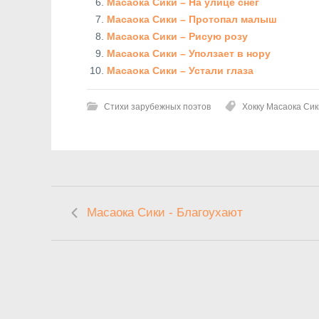
Масаока Сики – На улице снег
Масаока Сики – Протопал малыш
Масаока Сики – Рисую розу
Масаока Сики – Уползает в нору
Масаока Сики – Устали глаза
Стихи зарубежных поэтов
Хокку Масаока Сик
Масаока Сики - Благоухают