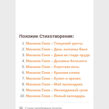
Похожие Стихотворения:
Масаока Сики – Глициний цветы
Масаока Сики – День кончины Басе
Масаока Сики – Днем на глади пруда
Масаока Сики – Дыханье больного
Масаока Сики – Короткая ночь
Масаока Сики – Красная слива
Масаока Сики – Купил и принес
Масаока Сики – Мой палисадник
Масаока Сики – Неожиданный гром
Масаока Сики – Новый календарь
Стихи зарубежных поэтов