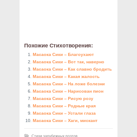
Похожие Стихотворения:
Масаока Сики – Благоухают
Масаока Сики – Вот так, наверно
Масаока Сики – Как славно бродить
Масаока Сики – Какая жалость
Масаока Сики – На ложе болезни
Масаока Сики – Нарисован пион
Масаока Сики – Рисую розу
Масаока Сики – Родные края
Масаока Сики – Устали глаза
Масаока Сики – Хаги, мискант
Стихи зарубежных поэтов