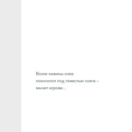
Возле хижины хлев
покосился под тяжестью снега –
мычит корова…