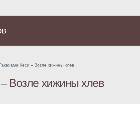
ов
Такахама Кёси – Возле хижины хлев
 – Возле хижины хлев