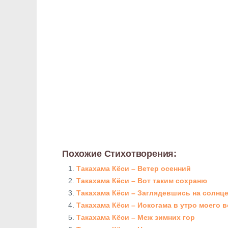
Похожие Стихотворения:
Такахама Кёси – Ветер осенний
Такахама Кёси – Вот таким сохраню
Такахама Кёси – Заглядевшись на солнц
Такахама Кёси – Иокогама в утро моего
Такахама Кёси – Меж зимних гор