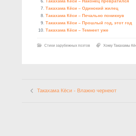
Такахама Кёси – Наконец превратился
Такахама Кёси – Одинокий жилец
Такахама Кёси – Печально поникнув
Такахама Кёси – Прошлый год, этот год
Такахама Кёси – Темнеет уже
Стихи зарубежных поэтов
Хокку Такахамы Кё
Такахама Кёси - Влажно чернеют