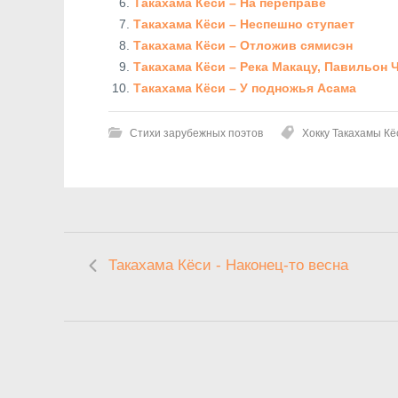
Такахама Кёси – На переправе
Такахама Кёси – Неспешно ступает
Такахама Кёси – Отложив сямисэн
Такахама Кёси – Река Макацу, Павильон 
Такахама Кёси – У подножья Асама
Стихи зарубежных поэтов
Хокку Такахамы Кё
Такахама Кёси - Наконец-то весна