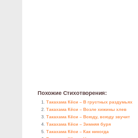
Похожие Стихотворения:
Такахама Кёси – В грустных раздумьях
Такахама Кёси – Возле хижины хлев
Такахама Кёси – Всюду, всюду звучит
Такахама Кёси – Зимняя буря
Такахама Кёси – Как никогда