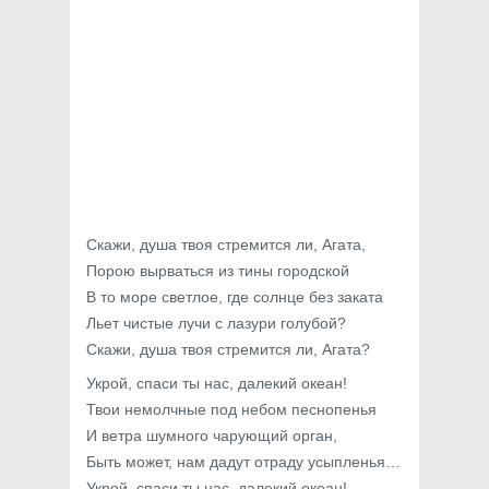
Скажи, душа твоя стремится ли, Агата,
Порою вырваться из тины городской
В то море светлое, где солнце без заката
Льет чистые лучи с лазури голубой?
Скажи, душа твоя стремится ли, Агата?
Укрой, спаси ты нас, далекий океан!
Твои немолчные под небом песнопенья
И ветра шумного чарующий орган,
Быть может, нам дадут отраду усыпленья…
Укрой, спаси ты нас, далекий океан!