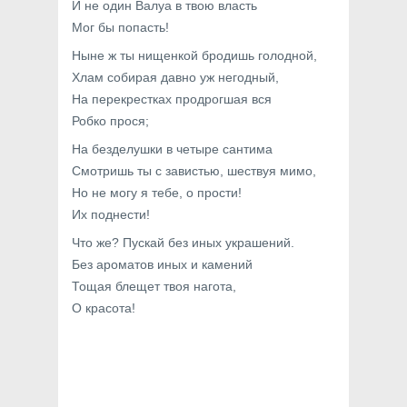
И не один Валуа в твою власть
Мог бы попасть!
Ныне ж ты нищенкой бродишь голодной,
Хлам собирая давно уж негодный,
На перекрестках продрогшая вся
Робко прося;
На безделушки в четыре сантима
Смотришь ты с завистью, шествуя мимо,
Но не могу я тебе, о прости!
Их поднести!
Что же? Пускай без иных украшений.
Без ароматов иных и камений
Тощая блещет твоя нагота,
О красота!