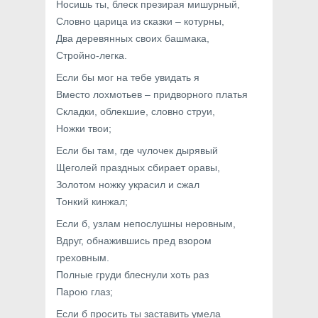
Носишь ты, блеск презирая мишурный,
Словно царица из сказки – котурны,
Два деревянных своих башмака,
Стройно-легка.
Если бы мог на тебе увидать я
Вместо лохмотьев – придворного платья
Складки, облекшие, словно струи,
Ножки твои;
Если бы там, где чулочек дырявый
Щеголей праздных сбирает оравы,
Золотом ножку украсил и сжал
Тонкий кинжал;
Если б, узлам непослушны неровным,
Вдруг, обнажившись пред взором
греховным.
Полные груди блеснули хоть раз
Парою глаз;
Если б просить ты заставить умела