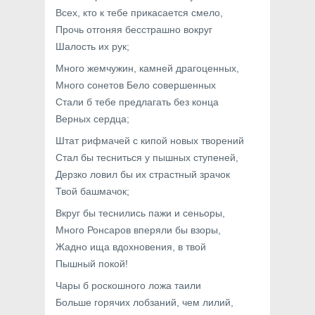
Всех, кто к тебе прикасается смело,
Прочь отгоняя бесстрашно вокруг
Шалость их рук;
Много жемчужин, камней драгоценных,
Много сонетов Бело совершенных
Стали б тебе предлагать без конца
Верных сердца;
Штат рифмачей с кипой новых творений
Стал бы тесниться у пышных ступеней,
Дерзко ловил бы их страстный зрачок
Твой башмачок;
Вкруг бы теснились пажи и сеньоры,
Много Ронсаров вперяли бы взоры,
Жадно ища вдохновения, в твой
Пышный покой!
Чары б роскошного ложа таили
Больше горячих лобзаний, чем лилий,