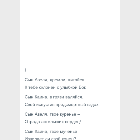
I
Сын Авеля, дремли, питайся;
К тебе склонен с улыбкой Бог.
Сын Каина, в грязи валяйся,
Свой испустив предсмертный вздох.
Сын Авеля, твое куренье –
Отрада ангельских сердец!
Сын Каина, твое мученье
Изведает ли свой конец?