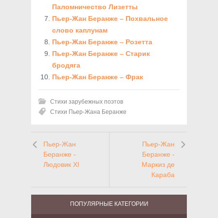
Паломничество Лизетты
Пьер-Жан Беранже – Похвальное
слово каплунам
Пьер-Жан Беранже – Розетта
Пьер-Жан Беранже – Старик
бродяга
Пьер-Жан Беранже – Фрак
Стихи зарубежных поэтов
Стихи Пьер-Жана Беранже
Пьер-Жан
Пьер-Жан
Беранже -
Беранже -
Людовик XI
Маркиз де
Караба
ПОПУЛЯРНЫЕ КАТЕГОРИИ