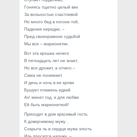
Гоняясь тщетно целый век
За вольностью счастливой.
Но много бед в погоне той,
Падения нередки, –
Пред своенравною судьбой
Мы все – марионетки.
Вот эта крошка ничего
В пятнадцать лет не знает,
Но вся дрожит, а отчего –
Сама не понимает.
И день и ночь в ее крови
Бушует пламень едкий:
Ах! минет год, и для любви
Ей быть марионеткой!
Приходит в дом красивый гость
К доверчивому мужу…
Сокрыта ль в сердце мужа злость
Иль просится наружу, –