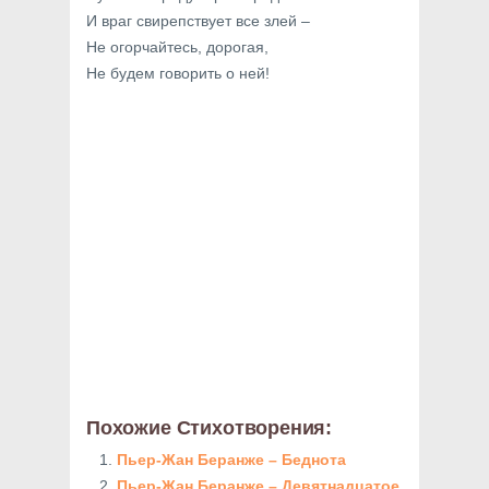
И враг свирепствует все злей –
Не огорчайтесь, дорогая,
Не будем говорить о ней!
Похожие Стихотворения:
Пьер-Жан Беранже – Беднота
Пьер-Жан Беранже – Девятнадцатое