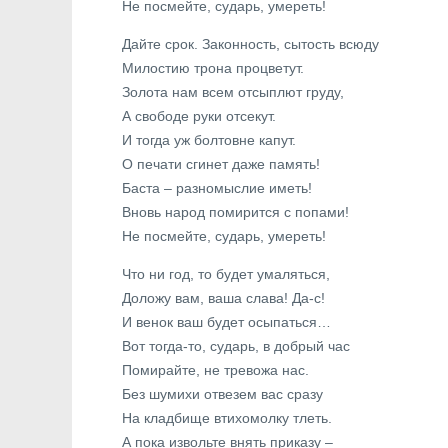
Не посмейте, сударь, умереть!
Дайте срок. Законность, сытость всюду
Милостию трона процветут.
Золота нам всем отсыплют груду,
А свободе руки отсекут.
И тогда уж болтовне капут.
О печати сгинет даже память!
Баста – разномыслие иметь!
Вновь народ помирится с попами!
Не посмейте, сударь, умереть!
Что ни год, то будет умаляться,
Доложу вам, ваша слава! Да-с!
И венок ваш будет осыпаться…
Вот тогда-то, сударь, в добрый час
Помирайте, не тревожа нас.
Без шумихи отвезем вас сразу
На кладбище втихомолку тлеть.
А пока извольте внять приказу –