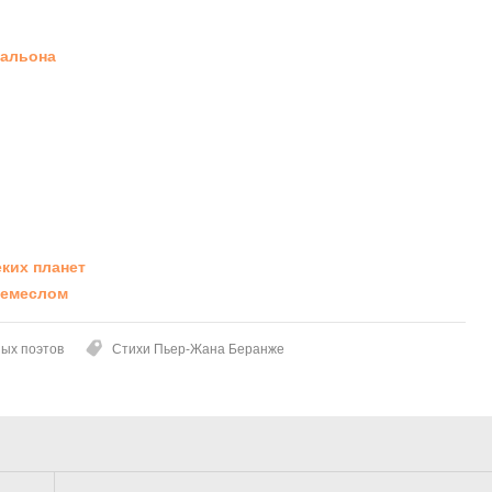
тальона
ких планет
ремеслом
ных поэтов
Стихи Пьер-Жана Беранже