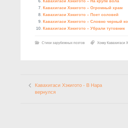
Кавахигаси Хэкигото – На крупе вола
Кавахигаси Хэкигото – Огромный храм
Кавахигаси Хэкигото – Поет соловей
Кавахигаси Хэкигото – Словно черный к
Кавахигаси Хэкигото – Убрали тутовник
Стихи зарубежных поэтов
Хокку Кавахигаси 
Кавахигаси Хэкигото - В Нара
вернулся