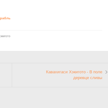
орабль
Хэкигото
Кавахигаси Хэкигото - В поле
деревце сливы