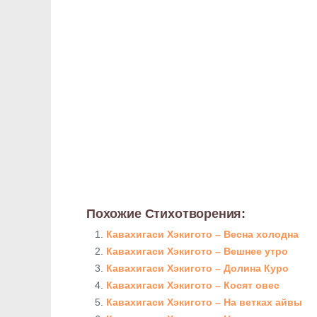
Похожие Стихотворения:
Кавахигаси Хэкигото – Весна холодна
Кавахигаси Хэкигото – Вешнее утро
Кавахигаси Хэкигото – Долина Куро
Кавахигаси Хэкигото – Косят овес
Кавахигаси Хэкигото – На ветках айвы