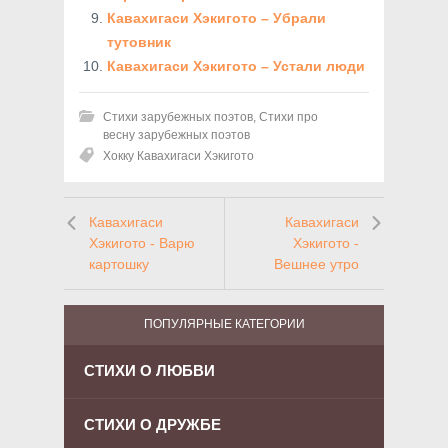
Кавахигаси Хэкигото – Убрали
тутовник
Кавахигаси Хэкигото – Устали люди
Стихи зарубежных поэтов
,
Стихи про
весну зарубежных поэтов
Хокку Кавахигаси Хэкигото
Кавахигаси
Кавахигаси
Хэкигото - Варю
Хэкигото -
картошку
Вешнее утро
ПОПУЛЯРНЫЕ КАТЕГОРИИ
СТИХИ О ЛЮБВИ
СТИХИ О ДРУЖБЕ