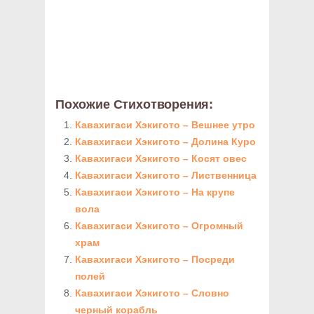
Похожие Стихотворения:
Кавахигаси Хэкигото – Вешнее утро
Кавахигаси Хэкигото – Долина Куро
Кавахигаси Хэкигото – Косят овес
Кавахигаси Хэкигото – Лиственница
Кавахигаси Хэкигото – На крупе
вола
Кавахигаси Хэкигото – Огромный
храм
Кавахигаси Хэкигото – Посреди
полей
Кавахигаси Хэкигото – Словно
черный корабль