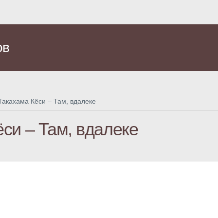
ов
Такахама Кёси – Там, вдалеке
си – Там, вдалеке