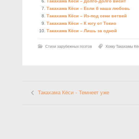
Такахама Кёси – Долго-долго висит
Такахама Кёси – Если б наша любовь
Такахама Кёси – Из-под сени ветвей
Такахама Кёси – К югу от Токио
Такахама Кёси – Лишь за одной
Стихи зарубежных поэтов
Хокку Такахамы Кё
Такахама Кёси - Темнеет уже