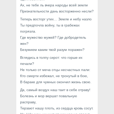
Ах, не тебе ль вчера народы всей земли
Признательности дань восторженно несли?
Теперь восторг утих… Земле и небу назло
Ты предпочла войну, ты в грабежах
погрязла.
Где мужество мужей? Где добродетель
жен?
Безумием каким твой разум поражен?
Вглядись в толпу сирот: что горше их
печали?
Не только от меча отцы несчастных пали:
Кто смерти избежал, не тронутый в бою,
В бараке для чумных окончил жизнь свою.
Да, самый воздух наш таит в себе отраву!
Болезнь и мор вершат повальную
расправу,
Терзают нашу плоть, из сердца кровь сосут.