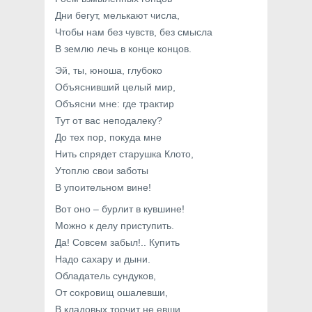
Дни бегут, мелькают числа,
Чтобы нам без чувств, без смысла
В землю лечь в конце концов.
Эй, ты, юноша, глубоко
Объяснивший целый мир,
Объясни мне: где трактир
Тут от вас неподалеку?
До тех пор, покуда мне
Нить спрядет старушка Клото,
Утоплю свои заботы
В упоительном вине!
Вот оно – бурлит в кувшине!
Можно к делу приступить.
Да! Совсем забыл!.. Купить
Надо сахару и дыни.
Обладатель сундуков,
От сокровищ ошалевши,
В кладовых торчит не евши.