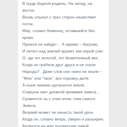
В грудь бедной родины. На запад, на
восток
Вновь хлынул с трех сторон нашествия
поток,
Мир, словно беженец, оставшийся без
крова,
Приюта не найдет… А зарево – багрово,
И пепел над землей кружит, как серый снег.
О, где тот золотой, тот безмятежный век,
Когда не грабили друг друга и не гнали
Народы?.. Даже слов они таких не знали –
“Мое” или “твое”, все поровну деля.
А ныне пиками щетинится земля,
Сокрыла свет дневной кровавая завеса…
Сравнится ль с этим злом, гнев самого
Зевеса,
Везувий может ли нанесть такой урон,
Когда он, словно вепрь, свиреп и разъярен,
Кидается на мир пылающею лавой,