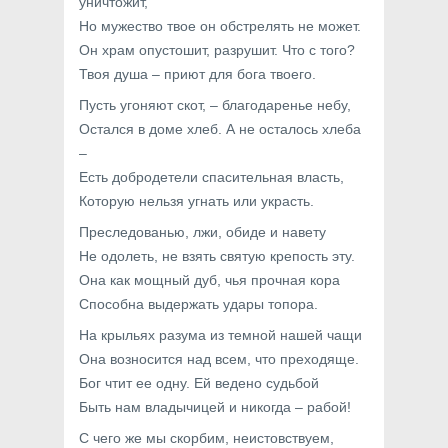
уничтожит,
Но мужество твое он обстрелять не может.
Он храм опустошит, разрушит. Что с того?
Твоя душа – приют для бога твоего.
Пусть угоняют скот, – благодаренье небу,
Остался в доме хлеб. А не осталось хлеба
–
Есть добродетели спасительная власть,
Которую нельзя угнать или украсть.
Преследованью, лжи, обиде и навету
Не одолеть, не взять святую крепость эту.
Она как мощный дуб, чья прочная кора
Способна выдержать удары топора.
На крыльях разума из темной нашей чащи
Она возносится над всем, что преходяще.
Бог чтит ее одну. Ей ведено судьбой
Быть нам владычицей и никогда – рабой!
С чего же мы скорбим, неистовствуем,