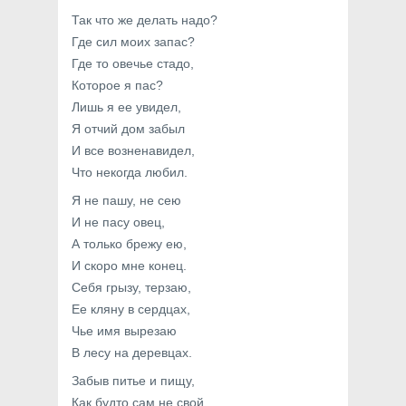
Так что же делать надо?
Где сил моих запас?
Где то овечье стадо,
Которое я пас?
Лишь я ее увидел,
Я отчий дом забыл
И все возненавидел,
Что некогда любил.
Я не пашу, не сею
И не пасу овец,
А только брежу ею,
И скоро мне конец.
Себя грызу, терзаю,
Ее кляну в сердцах,
Чье имя вырезаю
В лесу на деревцах.
Забыв питье и пищу,
Как будто сам не свой,