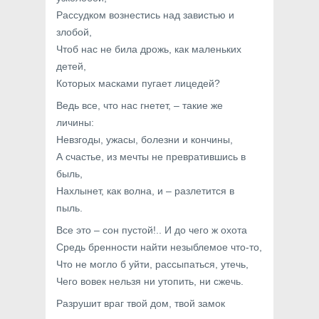
Рассудком вознестись над завистью и
злобой,
Чтоб нас не била дрожь, как маленьких
детей,
Которых масками пугает лицедей?
Ведь все, что нас гнетет, – такие же
личины:
Невзгоды, ужасы, болезни и кончины,
А счастье, из мечты не превратившись в
быль,
Нахлынет, как волна, и – разлетится в
пыль.
Все это – сон пустой!.. И до чего ж охота
Средь бренности найти незыблемое что-то,
Что не могло б уйти, рассыпаться, утечь,
Чего вовек нельзя ни утопить, ни сжечь.
Разрушит враг твой дом, твой замок