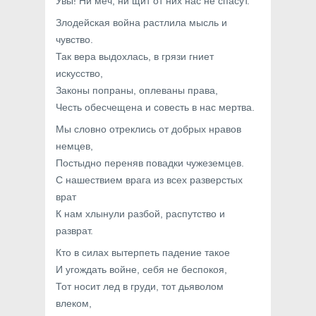
Увы! Ни меч, ни щит от них нас не спасут.
Злодейская война растлила мысль и
чувство.
Так вера выдохлась, в грязи гниет
искусство,
Законы попраны, оплеваны права,
Честь обесчещена и совесть в нас мертва.
Мы словно отреклись от добрых нравов
немцев,
Постыдно переняв повадки чужеземцев.
С нашествием врага из всех разверстых
врат
К нам хлынули разбой, распутство и
разврат.
Кто в силах вытерпеть падение такое
И угождать войне, себя не беспокоя,
Тот носит лед в груди, тот дьяволом
влеком,