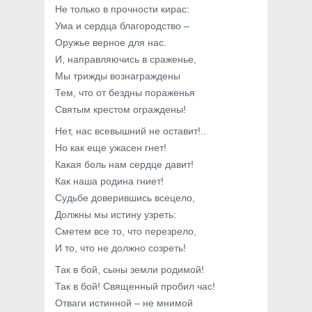
Не только в прочности кирас:
Ума и сердца благородство –
Оружье верное для нас.
И, направляючись в сраженье,
Мы трижды вознаграждены
Тем, что от бездны пораженья
Святым крестом ограждены!
Нет, нас всевышний не оставит!..
Но как еще ужасен гнет!
Какая боль нам сердце давит!
Как наша родина гниет!
Судьбе доверившись всецело,
Должны мы истину узреть:
Сметем все то, что перезрело,
И то, что не должно созреть!
Так в бой, сыны земли родимой!
Так в бой! Священный пробил час!
Отваги истинной – не мнимой