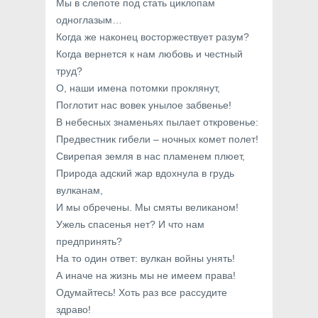
Мы в слепоте под стать циклопам
одноглазым…
Когда же наконец восторжествует разум?
Когда вернется к нам любовь и честный
труд?
О, наши имена потомки проклянут,
Поглотит нас вовек унылое забвенье!
В небесных знаменьях пылает откровенье:
Предвестник гибели – ночных комет полет!
Свирепая земля в нас пламенем плюет,
Природа адский жар вдохнула в грудь
вулканам,
И мы обречены. Мы смяты великаном!
Ужель спасенья нет? И что нам
предпринять?
На то один ответ: вулкан войны унять!
А иначе на жизнь мы не имеем права!
Одумайтесь! Хоть раз все рассудите
здраво!