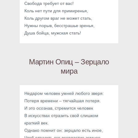
Свобода требует от вас!
Коль нет пути для примиренья,
Коль другом враг не может стать,
Нужны порыв, бесстрашье зренья,
Душа бойца, мужская стать!
Мартин Опиц – Зерцало
мира
Недаром человек умней любого зверя:
Потеря времени – тягчайшая потеря.
И это осознав, стремится человек
В искусствах отразить свой слишком
краткий век.
Однако помнит он: зерцало есть иное,
Чтоб отразить его всевластие земное.