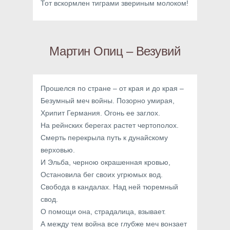
Тот вскормлен тиграми звериным молоком!
Мартин Опиц – Везувий
Прошелся по стране – от края и до края –
Безумный меч войны. Позорно умирая,
Хрипит Германия. Огонь ее заглох.
На рейнских берегах растет чертополох.
Смерть перекрыла путь к дунайскому
верховью.
И Эльба, черною окрашенная кровью,
Остановила бег своих угрюмых вод.
Свобода в кандалах. Над ней тюремный
свод.
О помощи она, страдалица, взывает.
А между тем война все глубже меч вонзает