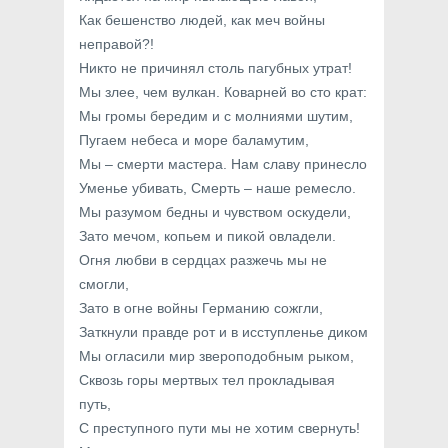
Как бешенство людей, как меч войны
неправой?!
Никто не причинял столь пагубных утрат!
Мы злее, чем вулкан. Коварней во сто крат:
Мы громы бередим и с молниями шутим,
Пугаем небеса и море баламутим,
Мы – смерти мастера. Нам славу принесло
Уменье убивать, Смерть – наше ремесло.
Мы разумом бедны и чувством оскудели,
Зато мечом, копьем и пикой овладели.
Огня любви в сердцах разжечь мы не
смогли,
Зато в огне войны Германию сожгли,
Заткнули правде рот и в исступленье диком
Мы огласили мир звероподобным рыком,
Сквозь горы мертвых тел прокладывая
путь,
С преступного пути мы не хотим свернуть!