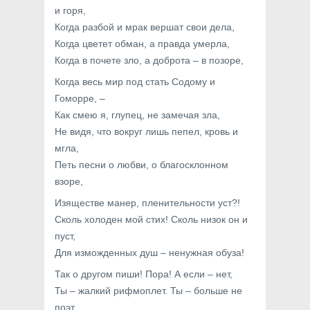
и горя,
Когда разбой и мрак вершат свои дела,
Когда цветет обман, а правда умерла,
Когда в почете зло, а доброта – в позоре,
Когда весь мир под стать Содому и
Гоморре, –
Как смею я, глупец, не замечая зла,
Не видя, что вокруг лишь пепел, кровь и
мгла,
Петь песни о любви, о благосклонном
взоре,
Изяществе манер, пленительности уст?!
Сколь холоден мой стих! Сколь низок он и
пуст,
Для изможденных душ – ненужная обуза!
Так о другом пиши! Пора! А если – нет,
Ты – жалкий рифмоплет. Ты – больше не
поэт.