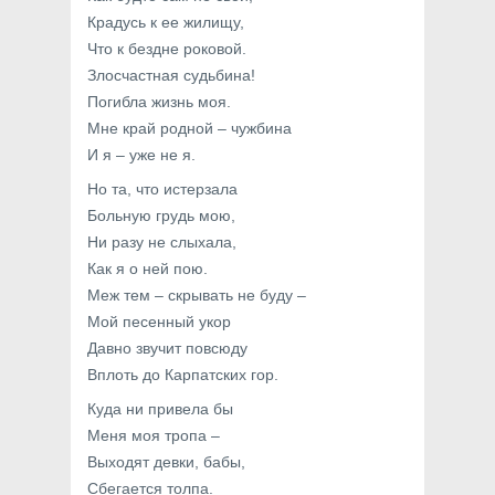
Крадусь к ее жилищу,
Что к бездне роковой.
Злосчастная судьбина!
Погибла жизнь моя.
Мне край родной – чужбина
И я – уже не я.
Но та, что истерзала
Больную грудь мою,
Ни разу не слыхала,
Как я о ней пою.
Меж тем – скрывать не буду –
Мой песенный укор
Давно звучит повсюду
Вплоть до Карпатских гор.
Куда ни привела бы
Меня моя тропа –
Выходят девки, бабы,
Сбегается толпа.