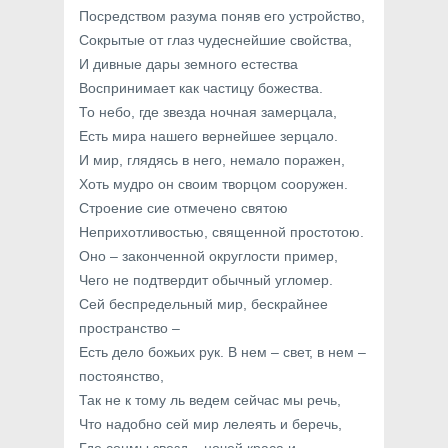
Посредством разума поняв его устройство,
Сокрытые от глаз чудеснейшие свойства,
И дивные дары земного естества
Воспринимает как частицу божества.
То небо, где звезда ночная замерцала,
Есть мира нашего вернейшее зерцало.
И мир, глядясь в него, немало поражен,
Хоть мудро он своим творцом сооружен.
Строение сие отмечено святою
Неприхотливостью, священной простотою.
Оно – законченной округлости пример,
Чего не подтвердит обычный угломер.
Сей беспредельный мир, бескрайнее
пространство –
Есть дело божьих рук. В нем – свет, в нем –
постоянство,
Так не к тому ль ведем сейчас мы речь,
Что надобно сей мир лелеять и беречь,