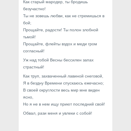
Как старый мародер, ты бродишь
безучастно!
Ты не зовешь любви, как не стремишься в
бой;
Прощайте, радости! Ты полон злобной
тьмой!
Прощайте, флейты вздох и меди гром
согласный!
Уж над тобой Весны бессилен запах
страстный!
Как труп, захваченный лавиной снеговой,
Я в бездну Времени спускаюсь ежечасно;
В своей округлости весь мир мне виден
ясно,
Но я не в нем ищу приют последний свой!
Обвал, рази меня и увлеки с собой!