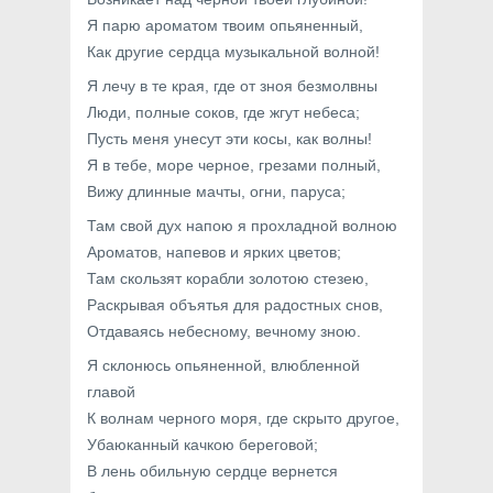
Я парю ароматом твоим опьяненный,
Как другие сердца музыкальной волной!
Я лечу в те края, где от зноя безмолвны
Люди, полные соков, где жгут небеса;
Пусть меня унесут эти косы, как волны!
Я в тебе, море черное, грезами полный,
Вижу длинные мачты, огни, паруса;
Там свой дух напою я прохладной волною
Ароматов, напевов и ярких цветов;
Там скользят корабли золотою стезею,
Раскрывая объятья для радостных снов,
Отдаваясь небесному, вечному зною.
Я склонюсь опьяненной, влюбленной
главой
К волнам черного моря, где скрыто другое,
Убаюканный качкою береговой;
В лень обильную сердце вернется