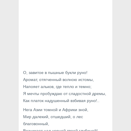
О, завитое в пышные букли руно!
Аромат, отягченный волною истомы,
Напояет альков, где тепло и темно;
Я мечты пробуждаю от сладостной дремы,
Как платок надушенный взбивая руно!..
Нега Азии томной и Африки зной,
Мир далекий, отшедший, о лес
благовонный,
Возникает над черной твоей глубиной!