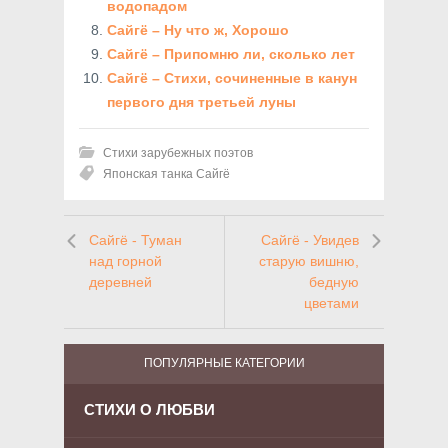
водопадом
Сайгё – Ну что ж, Хорошо
Сайгё – Припомню ли, сколько лет
Сайгё – Стихи, сочиненные в канун
первого дня третьей луны
Стихи зарубежных поэтов
Японская танка Сайгё
Сайгё - Туман
Сайгё - Увидев
над горной
старую вишню,
деревней
бедную
цветами
ПОПУЛЯРНЫЕ КАТЕГОРИИ
СТИХИ О ЛЮБВИ