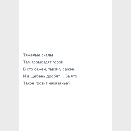
Тяжелые скалы
Там громоздят горой
В сто сажен, тысячу сажен,
И в щебень дробят… За что
Такое грозит наказанье?