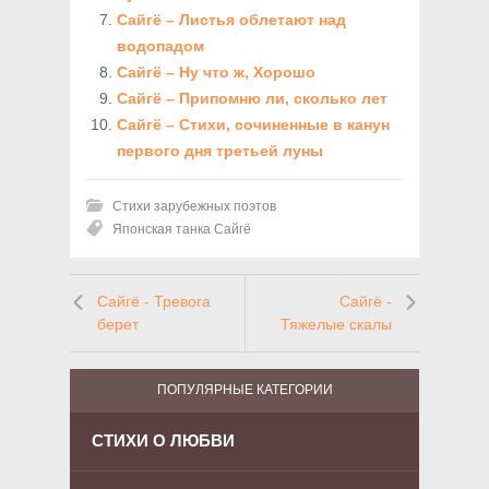
Сайгё – Листья облетают над
водопадом
Сайгё – Ну что ж, Хорошо
Сайгё – Припомню ли, сколько лет
Сайгё – Стихи, сочиненные в канун
первого дня третьей луны
Стихи зарубежных поэтов
Японская танка Сайгё
Сайгё - Тревога
Сайгё -
берет
Тяжелые скалы
ПОПУЛЯРНЫЕ КАТЕГОРИИ
СТИХИ О ЛЮБВИ