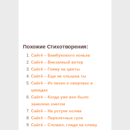
Похожие Стихотворения:
Сайгё – Бамбукового конька
Сайгё – Внезапный ветер
Сайгё – Гляжу на цветы
Сайгё – Еще не слышна ты
Сайгё – Из песен о сверчках и
цикадах
Сайгё – Когда уже все было
занесено снегом
Сайгё – На уступе холма
Сайгё – Перелетные гуси
Сайгё – Сложил, глядя на сливу