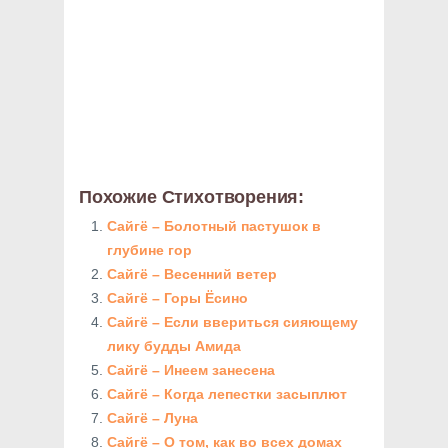
Похожие Стихотворения:
Сайгё – Болотный пастушок в
глубине гор
Сайгё – Весенний ветер
Сайгё – Горы Ёсино
Сайгё – Если ввериться сияющему
лику будды Амида
Сайгё – Инеем занесена
Сайгё – Когда лепестки засыплют
Сайгё – Луна
Сайгё – О том, как во всех домах