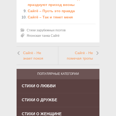
празднуют приход весны
Сайгё – Пусть это правда
Сайгё – Так и тянет меня
Стихи зарубежных поэтов
Японская танка Сайгё
Сайгё - Не
Сайгё - Не
знает покоя
помечая тропы
ПОПУЛЯРНЫЕ КАТЕГОРИИ
СТИХИ О ЛЮБВИ
СТИХИ О ДРУЖБЕ
СТИХИ О ЖЕНЩИНЕ