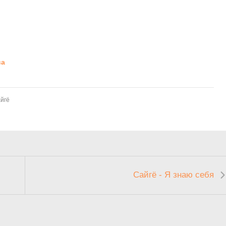
ва
йгё
Сайгё - Я знаю себя