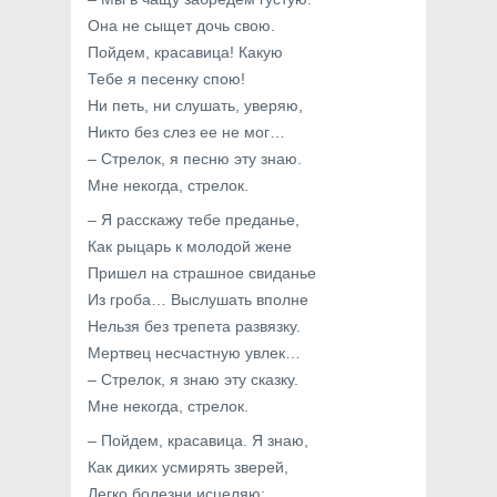
Она не сыщет дочь свою.
Пойдем, красавица! Какую
Тебе я песенку спою!
Ни петь, ни слушать, уверяю,
Никто без слез ее не мог…
– Стрелок, я песню эту знаю.
Мне некогда, стрелок.
– Я расскажу тебе преданье,
Как рыцарь к молодой жене
Пришел на страшное свиданье
Из гроба… Выслушать вполне
Нельзя без трепета развязку.
Мертвец несчастную увлек…
– Стрелок, я знаю эту сказку.
Мне некогда, стрелок.
– Пойдем, красавица. Я знаю,
Как диких усмирять зверей,
Легко болезни исцеляю;