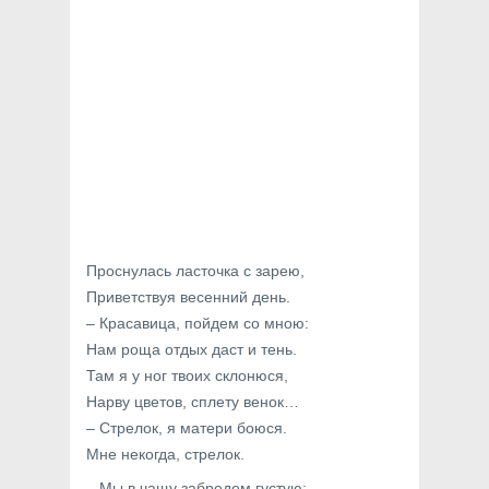
Проснулась ласточка с зарею,
Приветствуя весенний день.
– Красавица, пойдем со мною:
Нам роща отдых даст и тень.
Там я у ног твоих склонюся,
Нарву цветов, сплету венок…
– Стрелок, я матери боюся.
Мне некогда, стрелок.
– Мы в чащу забредем густую: