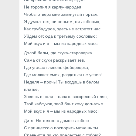
Не торопил я карлу-чародея,
Чтобы отверз мне замкнутый портал.
Я думал: нет, ни пеньем, ни любовью,
Как трубадуров, здесь не встретят нас.
Уйдем отсюда к третьему сословью:
Мой вкус и я – мы из народных масс.
Долой балы, где скука-староверка
Сама от скуки раскрывает зев,
Где угасает ливень фейерверка,
Где молкнет смех, раздаться не успев!
Неделя – прочь! Ты входишь в белом
платье,
Зовешь в поля – начать воскресный пляс;
Твой каблучок, твой бант хочу догнать я…
Мой вкус и я – мы из народных масс!
Дитя! Не только с дамою любою –
С принцессою поспорить можешь ты.
Сравнится ли кто прелестью с тобою?