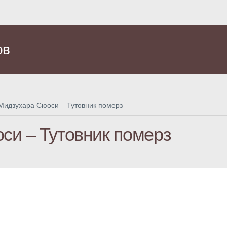
ов
Мидзухара Сюоси – Тутовник померз
си – Тутовник померз