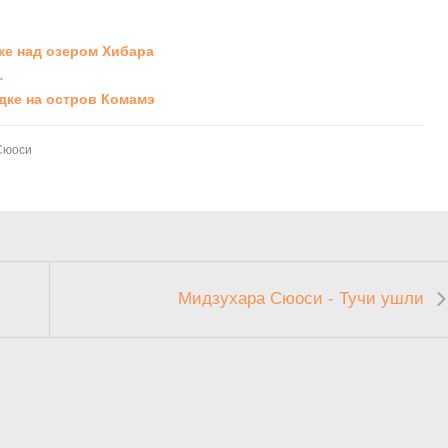
ке над озером Хибара
…
дке на остров Комамэ
Сюоси
Мидзухара Сюоси - Тучи ушли