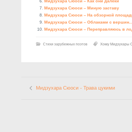
Мидзухара Сюоси – Как они далеки
Мидзухара Сюоси – Миную заставу
Мидзухара Сюоси – На обзорной площад
Мидзухара Сюоси – Облаками с вершин
Мидзухара Сюоси – Переправляюсь в ло
Стихи зарубежных поэтов
Хокку Мидзухары 
Мидзухара Сюоси - Трава цукими