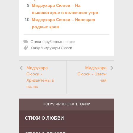
Мидзухара Сюоси – На
высокогорье в солнечное утро
Мидзухара Сюоси – Навещаю
родные края
Стихи зарубежных поэтов
Хокку Мидзухары Сюоси
Мидзухара
Мидзухара
Сюоси -
Сюоси - Цветы
Хризантемы в
чая
полях
ПОПУЛЯРНЫЕ КАТЕГОРИИ
СТИХИ О ЛЮБВИ