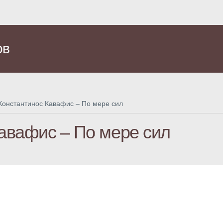
ов
Константинос Кавафис – По мере сил
авафис – По мере сил