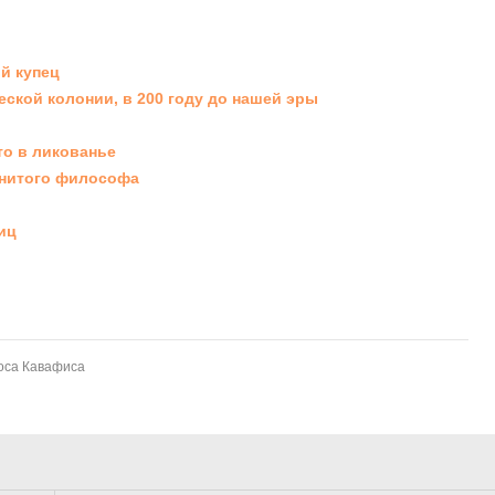
й купец
ской колонии, в 200 году до нашей эры
то в ликованье
енитого философа
иц
оса Кавафиса