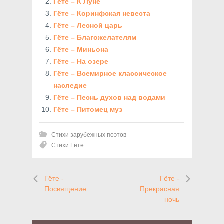
Гёте – К Луне
Гёте – Коринфская невеста
Гёте – Лесной царь
Гёте – Благожелателям
Гёте – Миньона
Гёте – На озере
Гёте – Всемирное классическое
наследие
Гёте – Песнь духов над водами
Гёте – Питомец муз
Стихи зарубежных поэтов
Стихи Гёте
Гёте -
Гёте -
Посвящение
Прекрасная
ночь