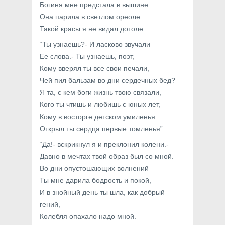
Богиня мне предстала в вышине.
Она парила в светлом ореоле.
Такой красы я не видал дотоле.
“Ты узнаешь?- И ласково звучали
Ее слова.- Ты узнаешь, поэт,
Кому вверял ты все свои печали,
Чей пил бальзам во дни сердечных бед?
Я та, с кем боги жизнь твою связали,
Кого ты чтишь и любишь с юных лет,
Кому в восторге детском умиленья
Открыл ты сердца первые томленья”.
“Да!- вскрикнул я и преклонил колени.-
Давно в мечтах твой образ был со мной.
Во дни опустошающих волнений
Ты мне дарила бодрость и покой,
И в знойный день ты шла, как добрый
гений,
Колебля опахало надо мной.