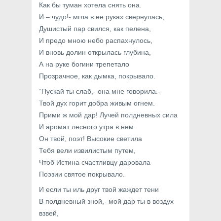
Как бы туман хотела снять она.
И – чудо!- мгла в ее руках свернулась,
Душистый пар свился, как пелена,
И предо мною небо распахнулось,
И вновь долин открылась глубина,
А на руке богини трепетало
Прозрачное, как дымка, покрывало.
“Пускай ты слаб,- она мне говорила.-
Твой дух горит добра живым огнем.
Прими ж мой дар! Лучей полдневных сила
И аромат лесного утра в нем.
Он твой, поэт! Высокие светила
Тебя вели извилистым путем,
Чтоб Истина счастливцу даровала
Поэзии святое покрывало.
И если ты иль друг твой жаждет тени
В полдневный зной,- мой дар ты в воздух
взвей,