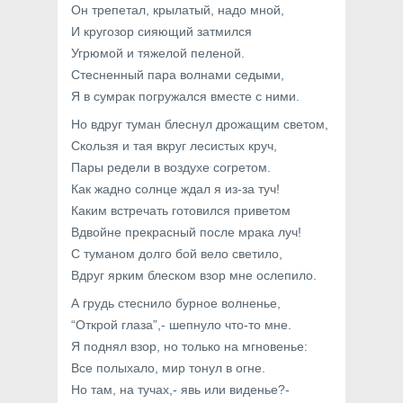
Он трепетал, крылатый, надо мной,
И кругозор сияющий затмился
Угрюмой и тяжелой пеленой.
Стесненный пара волнами седыми,
Я в сумрак погружался вместе с ними.
Но вдруг туман блеснул дрожащим светом,
Скользя и тая вкруг лесистых круч,
Пары редели в воздухе согретом.
Как жадно солнце ждал я из-за туч!
Каким встречать готовился приветом
Вдвойне прекрасный после мрака луч!
С туманом долго бой вело светило,
Вдруг ярким блеском взор мне ослепило.
А грудь стеснило бурное волненье,
“Открой глаза”,- шепнуло что-то мне.
Я поднял взор, но только на мгновенье:
Все полыхало, мир тонул в огне.
Но там, на тучах,- явь или виденье?-