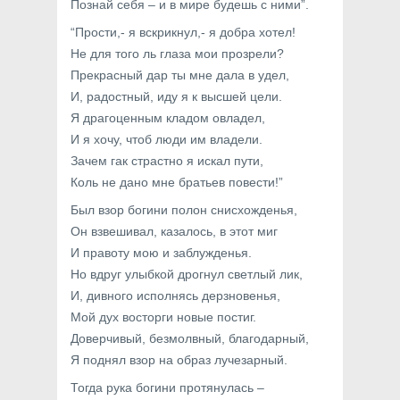
Познай себя – и в мире будешь с ними”.
“Прости,- я вскрикнул,- я добра хотел!
Не для того ль глаза мои прозрели?
Прекрасный дар ты мне дала в удел,
И, радостный, иду я к высшей цели.
Я драгоценным кладом овладел,
И я хочу, чтоб люди им владели.
Зачем гак страстно я искал пути,
Коль не дано мне братьев повести!”
Был взор богини полон снисхожденья,
Он взвешивал, казалось, в этот миг
И правоту мою и заблужденья.
Но вдруг улыбкой дрогнул светлый лик,
И, дивного исполнясь дерзновенья,
Мой дух восторги новые постиг.
Доверчивый, безмолвный, благодарный,
Я поднял взор на образ лучезарный.
Тогда рука богини протянулась –