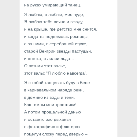
на руках умирающий танец.
Я люблю, я люблю, мое чудо,
Я люблю тебя вечно и всюду,
и на крыше, где детство мне снится,
и когда ты поднимешь ресницы,
а за ними, в серебряной стуже, –
старой Венгрии звезды пастушьи,
и ягнята, и лилии льда…
О возьми этот вальс,
этот вальс “Я люблю навсегда”.
Я с тобой танцевать буду в Вене
в карнавальном наряде реки,
в домино из воды и тени.
Как темны мои тростники!..
А потом прощальной данью
я оставлю эхо дыханья
в фотографиях и флюгерах,
поцелуи сложу перед дверью –