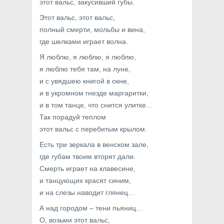
этот вальс, закусивший губы.
Этот вальс, этот вальс,
полный смерти, мольбы и вина,
где шелками играет волна.
Я люблю, я люблю, я люблю,
я люблю тебя там, на луне,
и с увядшею книгой в окне,
и в укромном гнезде маргаритки,
и в том танце, что снится улитке…
Так порадуй теплом
этот вальс с перебитым крылом.
Есть три зеркала в венском зале,
где губам твоим вторят дали.
Смерть играет на клавесине,
и танцующих красят синим,
и на слезы наводит глянец…
А над городом – тени пьяниц…
О, возьми этот вальс,