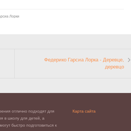
арсиа Лорки
Федерико Гарсиа Лорка - Деревце,
деревцо
рения отлично подходят для
Карта сайта
я в школу для детей, а
могут быстро подготовиться к