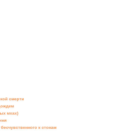
ькой смерти
дождем
ых мхах)
иня
 бесчувственного к стонам