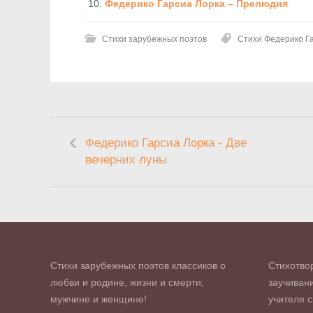
Федерико Гарсиа Лорка – Прелюдия
Стихи зарубежных поэтов
Стихи Федерико Г
Федерико Гарсиа Лорка - Две
вечерних луны
Стихи зарубежных поэтов классиков о
Стихотво
любви и родине, жизни и смерти,
заучивани
мужчине и женщине!
учителя с