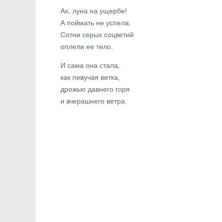
Ах, луна на ущербе!
А поймать не успела.
Сотни серых соцветий
оплели ее тело.
И сама она стала,
как певучая ветка,
дрожью давнего горя
и вчерашнего ветра.