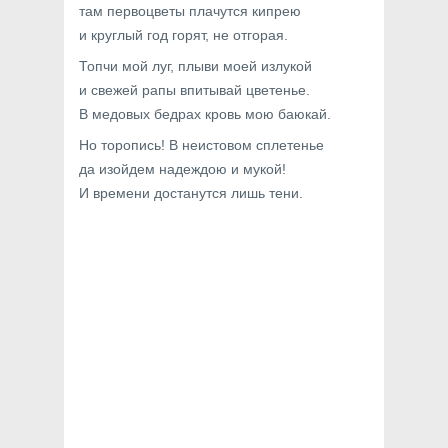
там первоцветы плачутся кипрею
и круглый год горят, не отгорая.
Топчи мой луг, плыви моей излукой
и свежей рапы впитывай цветенье.
В медовых бедрах кровь мою баюкай.
Но торопись! В неистовом сплетенье
да изойдем надеждою и мукой!
И времени достанутся лишь тени.