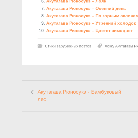
Акутагава Рюносукэ – Лоян
Акутагава Рюносукэ – Осенний день
Акутагава Рюносукэ – По горным склона
Акутагава Рюносукэ – Утренний холодок
Акутагава Рюносукэ – Цветет зимоцвет
Стихи зарубежных поэтов
Хокку Акутагавы Р
Акутагава Рюносукэ - Бамбуковый
лес