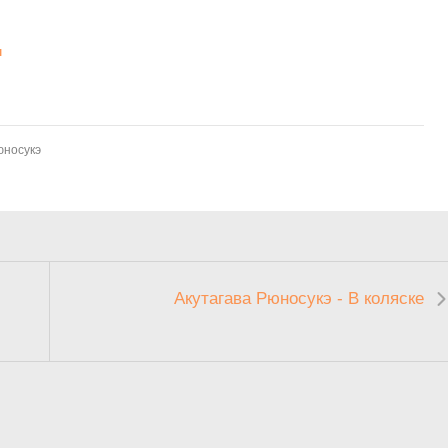
м
юносукэ
Акутагава Рюносукэ - В коляске