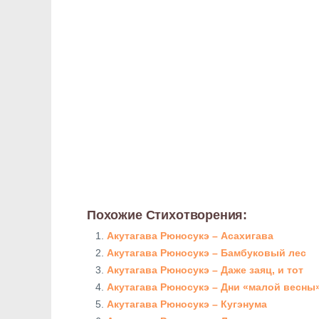
Похожие Стихотворения:
Акутагава Рюносукэ – Асахигава
Акутагава Рюносукэ – Бамбуковый лес
Акутагава Рюносукэ – Даже заяц, и тот
Акутагава Рюносукэ – Дни «малой весны
Акутагава Рюносукэ – Кугэнума