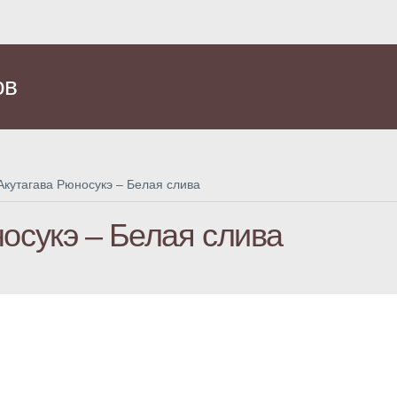
ов
Акутагава Рюносукэ – Белая слива
осукэ – Белая слива