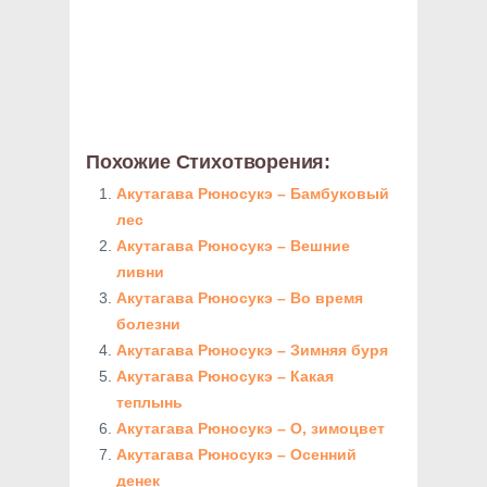
Похожие Стихотворения:
Акутагава Рюносукэ – Бамбуковый
лес
Акутагава Рюносукэ – Вешние
ливни
Акутагава Рюносукэ – Во время
болезни
Акутагава Рюносукэ – Зимняя буря
Акутагава Рюносукэ – Какая
теплынь
Акутагава Рюносукэ – О, зимоцвет
Акутагава Рюносукэ – Осенний
денек