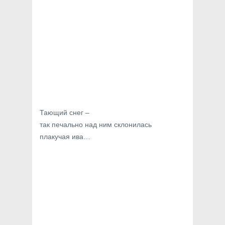
Тающий снег –
так печально над ним склонилась
плакучая ива…