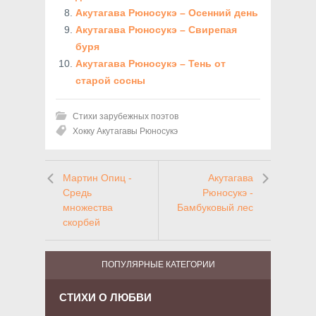
Акутагава Рюносукэ – Осенний день
Акутагава Рюносукэ – Свирепая
буря
Акутагава Рюносукэ – Тень от
старой сосны
Стихи зарубежных поэтов
Хокку Акутагавы Рюносукэ
Мартин Опиц -
Акутагава
Средь
Рюносукэ -
множества
Бамбуковый лес
скорбей
ПОПУЛЯРНЫЕ КАТЕГОРИИ
СТИХИ О ЛЮБВИ