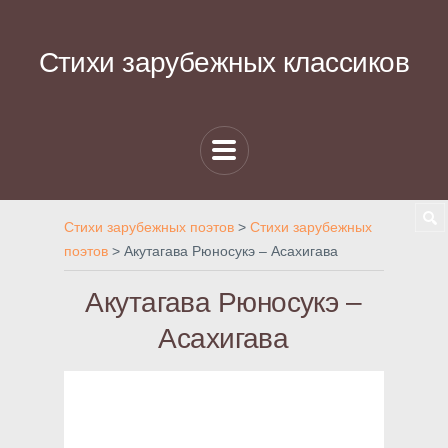
Стихи зарубежных классиков
Стихи зарубежных поэтов
>
Стихи зарубежных
поэтов
>
Акутагава Рюносукэ – Асахигава
Акутагава Рюносукэ –
Асахигава