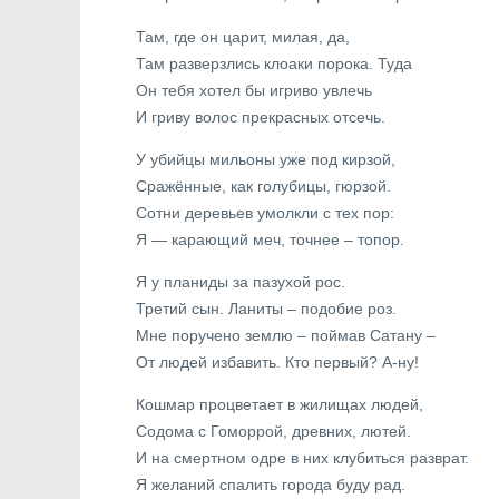
Там, где он царит, милая, да,
Там разверзлись клоаки порока. Туда
Он тебя хотел бы игриво увлечь
И гриву волос прекрасных отсечь.
У убийцы мильоны уже под кирзой,
Сражённые, как голубицы, гюрзой.
Сотни деревьев умолкли с тех пор:
Я — карающий меч, точнее – топор.
Я у планиды за пазухой рос.
Третий сын. Ланиты – подобие роз.
Мне поручено землю – поймав Сатану –
От людей избавить. Кто первый? А-ну!
Кошмар процветает в жилищах людей,
Содома с Гоморрой, древних, лютей.
И на смертном одре в них клубиться разврат.
Я желаний спалить города буду рад.