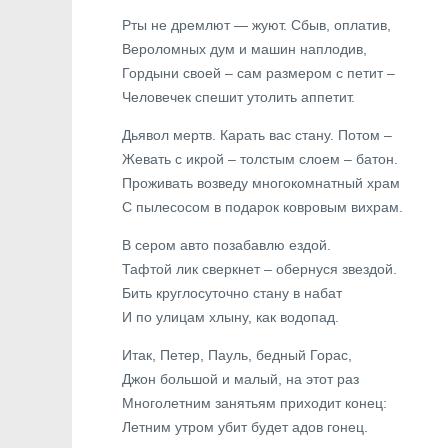
Рты не дремлют — жуют. Сбыв, оплатив,
Вероломных дум и машин наплодив,
Гордыни своей – сам размером с петит –
Человечек спешит утолить аппетит.
Дьявол мертв. Карать вас стану. Потом –
Жевать с икрой – толстым слоем – батон.
Проживать возведу многокомнатный храм
С пылесосом в подарок ковровым вихрам.
В сером авто позабавлю ездой.
Тафтой лик сверкнет – обернуся звездой.
Бить круглосуточно стану в набат
И по улицам хлыну, как водопад.
Итак, Петер, Пауль, бедный Горас,
Джон большой и малый, на этот раз
Многолетним занятьям приходит конец:
Летним утром убит будет адов гонец.