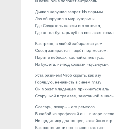
И ветви олив полонят антресоль.
Дьявол нарушил запрет. Из тюрьмы
Лаз обнаружил в мир кутерьмы,
Где Создатель навеки его заточил,
Где ангел-бунтарь зуб на весь свет точил.
Как грипп, в любой забирается дом.
Сосед запирается – ждёт под мостом.
Парит в небесах, как чайка иль гусь.
Из буфета, из-под кровати «кусь-кусь».
Уста разинем! Чтоб скрыть, как азу
Горящую, ненависть в синем глазу
Он может младенцем прикинуться аль
Старушкой в трамвае, закутанной в шаль.
Слесарь, лекарь – его ремесло.
В любой из профессий он – в море весло.
Не щадит икр для танцев, хоккейных игр.
Как растение тих он, свиреп как тигр.