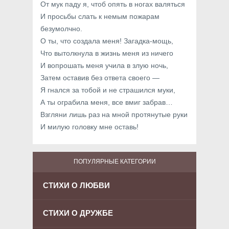
От мук паду я, чтоб опять в ногах валяться
И просьбы слать к немым пожарам
безумолчно.
О ты, что создала меня! Загадка-мощь,
Что вытолкнула в жизнь меня из ничего
И вопрошать меня учила в злую ночь,
Затем оставив без ответа своего —
Я гнался за тобой и не страшился муки,
А ты ограбила меня, все вмиг забрав…
Взгляни лишь раз на мной протянутые руки
И милую головку мне оставь!
ПОПУЛЯРНЫЕ КАТЕГОРИИ
СТИХИ О ЛЮБВИ
СТИХИ О ДРУЖБЕ