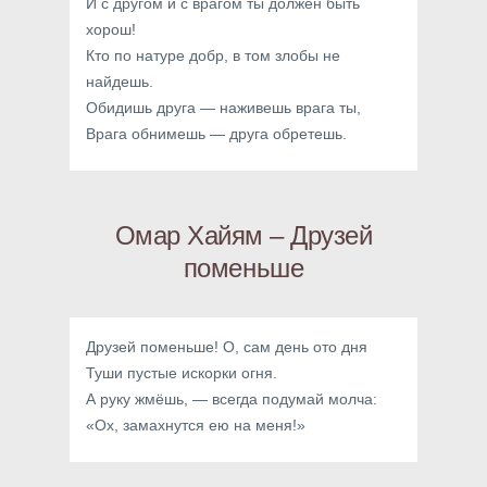
И с другом и с врагом ты должен быть
хорош!
Кто по натуре добр, в том злобы не
найдешь.
Обидишь друга — наживешь врага ты,
Врага обнимешь — друга обретешь.
Омар Хайям – Друзей
поменьше
Друзей поменьше! О, сам день ото дня
Туши пустые искорки огня.
А руку жмёшь, — всегда подумай молча:
«Ох, замахнутся ею на меня!»