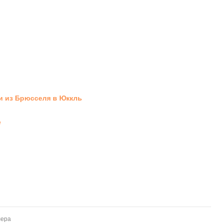
и из Брюсселя в Юккль
е
лера