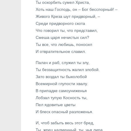
Ты оскорбить сумел Христа,
Хоть наш Господь, он – Бог бесспорный! –
Живого Креза шут придворный, –
Среди придворного скота
Что говорил ты, что представил,
Смеша царя нечистых сил?
Ты все, что любишь, поносил
И отвратительное славил.
Палач и раб, служил ты злу,
Ты беззащитность жалил злобой.
Зато воздал ты быколобой
Всемирной глупости хвалу.
В припадке самоуниженья
Лобзал тупую Косность ты,
Пел ядовитые цветы
И блеск опасный разложенья.
И, чтоб забыть весь этот бред,
Ты, жрец надменный, ты, чья лира