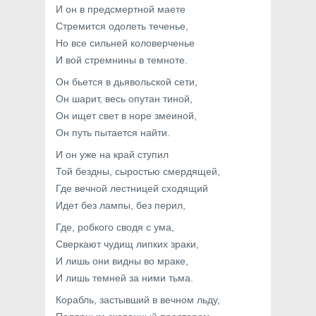
И он в предсмертной маете
Стремится одолеть теченье,
Но все сильней коловерченье
И вой стремнины в темноте.
Он бьется в дьявольской сети,
Он шарит, весь опутан тиной,
Он ищет свет в норе змеиной,
Он путь пытается найти.
И он уже на край ступил
Той бездны, сыростью смердящей,
Где вечной лестницей сходящий
Идет без лампы, без перил,
Где, робкого сводя с ума,
Сверкают чудищ липких зраки,
И лишь они видны во мраке,
И лишь темней за ними тьма.
Корабль, застывший в вечном льду,