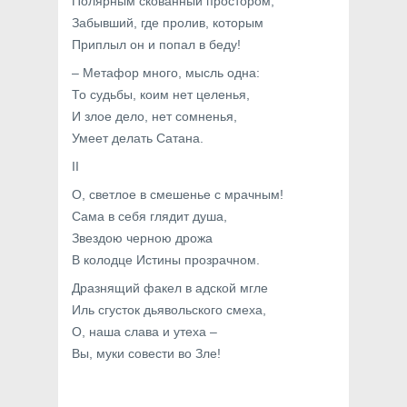
Полярным скованный простором,
Забывший, где пролив, которым
Приплыл он и попал в беду!
– Метафор много, мысль одна:
То судьбы, коим нет целенья,
И злое дело, нет сомненья,
Умеет делать Сатана.
II
О, светлое в смешенье с мрачным!
Сама в себя глядит душа,
Звездою черною дрожа
В колодце Истины прозрачном.
Дразнящий факел в адской мгле
Иль сгусток дьявольского смеха,
О, наша слава и утеха –
Вы, муки совести во Зле!