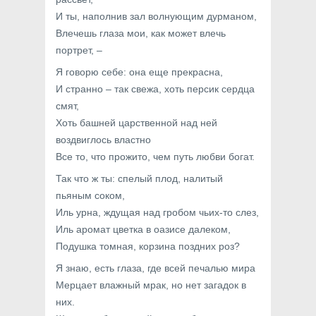
И ты, наполнив зал волнующим дурманом,
Влечешь глаза мои, как может влечь
портрет, –
Я говорю себе: она еще прекрасна,
И странно – так свежа, хоть персик сердца
смят,
Хоть башней царственной над ней
воздвиглось властно
Все то, что прожито, чем путь любви богат.
Так что ж ты: спелый плод, налитый
пьяным соком,
Иль урна, ждущая над гробом чьих-то слез,
Иль аромат цветка в оазисе далеком,
Подушка томная, корзина поздних роз?
Я знаю, есть глаза, где всей печалью мира
Мерцает влажный мрак, но нет загадок в
них.