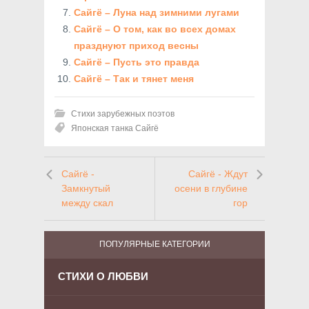
Сайгё – Луна над зимними лугами
Сайгё – О том, как во всех домах
празднуют приход весны
Сайгё – Пусть это правда
Сайгё – Так и тянет меня
Стихи зарубежных поэтов
Японская танка Сайгё
Сайгё -
Сайгё - Ждут
Замкнутый
осени в глубине
между скал
гор
ПОПУЛЯРНЫЕ КАТЕГОРИИ
СТИХИ О ЛЮБВИ