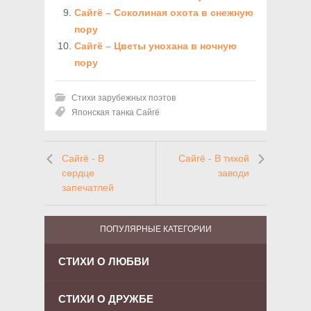
Сайгё – Соколиная охота в снежную
пору
Сайгё – Цветы унохана в ночную
пору
Стихи зарубежных поэтов
Японская танка Сайгё
Сайгё - В
Сайгё - В тихой
сердце
заводи
запечатлей
ПОПУЛЯРНЫЕ КАТЕГОРИИ
СТИХИ О ЛЮБВИ
СТИХИ О ДРУЖБЕ