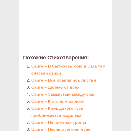
Похожие Стихотворения:
Сайгё – В бытность мою в Сага там
слагали стихи
Сайгё – Все осыпались листья
Сайгё – Далеко от всех
Сайгё – Замкнутый между скал
Сайгё – К старым корням
Сайгё – Крик дикого гуся
приближается издалека
Сайгё – Не помечая тропы
Сайгё – Песня о летней луне