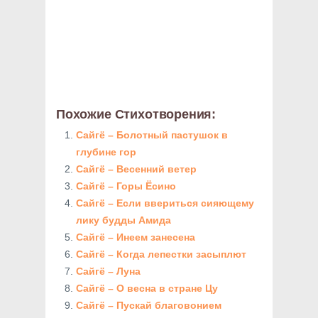
Похожие Стихотворения:
Сайгё – Болотный пастушок в
глубине гор
Сайгё – Весенний ветер
Сайгё – Горы Ёсино
Сайгё – Если ввериться сияющему
лику будды Амида
Сайгё – Инеем занесена
Сайгё – Когда лепестки засыплют
Сайгё – Луна
Сайгё – О весна в стране Цу
Сайгё – Пускай благовонием