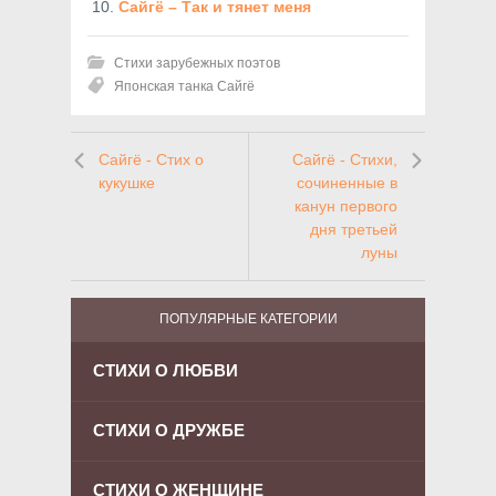
Сайгё – Так и тянет меня
Стихи зарубежных поэтов
Японская танка Сайгё
Сайгё - Стих о
Сайгё - Стихи,
кукушке
сочиненные в
канун первого
дня третьей
луны
ПОПУЛЯРНЫЕ КАТЕГОРИИ
СТИХИ О ЛЮБВИ
СТИХИ О ДРУЖБЕ
СТИХИ О ЖЕНЩИНЕ