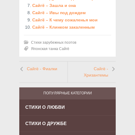
Сайгё – Зашла и она
Сайгё – Ивы под дождем
Сайгё – К чему сожаленья мои
Сайгё – Клинком закаленным
Стихи зарубежных поэтов
Японская танка Сайгё
Сайгё - Фиалки
Сайгё -
Хризантемы
ПОПУЛЯРНЫЕ КАТЕГОРИИ
СТИХИ О ЛЮБВИ
СТИХИ О ДРУЖБЕ