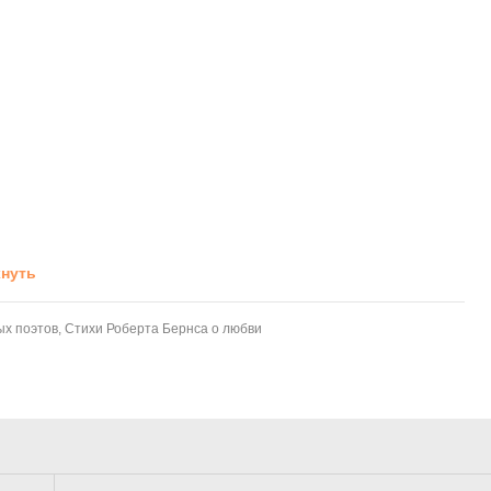
хнуть
ых поэтов
,
Стихи Роберта Бернса о любви