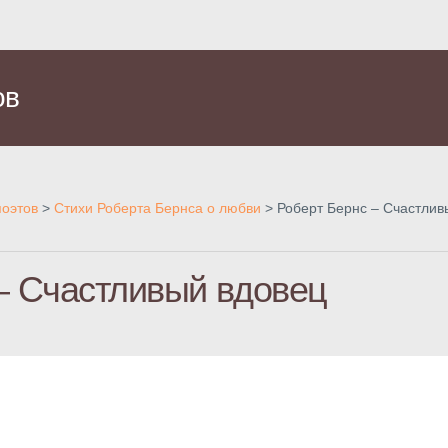
ов
поэтов
>
Стихи Роберта Бернса о любви
>
Роберт Бернс – Счастлив
– Счастливый вдовец