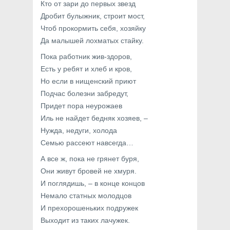
Кто от зари до первых звезд
Дробит булыжник, строит мост,
Чтоб прокормить себя, хозяйку
Да малышей лохматых стайку.
Пока работник жив-здоров,
Есть у ребят и хлеб и кров,
Но если в нищенский приют
Подчас болезни забредут,
Придет пора неурожаев
Иль не найдет бедняк хозяев, –
Нужда, недуги, холода
Семью рассеют навсегда…
А все ж, пока не грянет буря,
Они живут бровей не хмуря.
И поглядишь, – в конце концов
Немало статных молодцов
И прехорошеньких подружек
Выходит из таких лачужек.