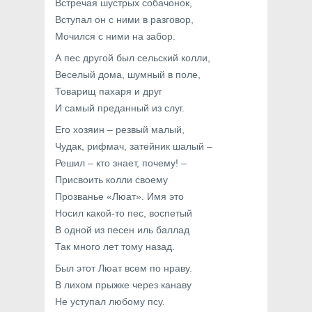
Встречая шустрых собачонок,
Вступал он с ними в разговор,
Мочился с ними на забор.
А пес другой был сельский колли,
Веселый дома, шумный в поле,
Товарищ пахаря и друг
И самый преданный из слуг.
Его хозяин – резвый малый,
Чудак, рифмач, затейник шалый –
Решил – кто знает, почему! –
Присвоить колли своему
Прозванье «Люат». Имя это
Носил какой-то пес, воспетый
В одной из песен иль баллад
Так много лет тому назад.
Был этот Люат всем по нраву.
В лихом прыжке через канаву
Не уступал любому псу.