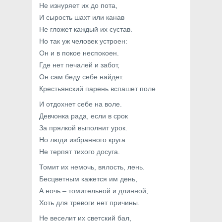
Не изнуряет их до пота,
И сырость шахт или канав
Не гложет каждый их сустав.
Но так уж человек устроен:
Он и в покое неспокоен.
Где нет печалей и забот,
Он сам беду себе найдет.
Крестьянский парень вспашет поле
И отдохнет себе на воле.
Девчонка рада, если в срок
За прялкой выполнит урок.
Но люди избранного круга
Не терпят тихого досуга.
Томит их немочь, вялость, лень.
Бесцветным кажется им день,
А ночь – томительной и длинной,
Хоть для тревоги нет причины.
Не веселит их светский бал,