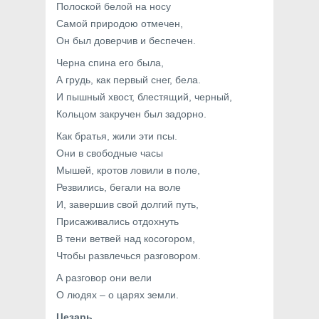
Полоской белой на носу
Самой природою отмечен,
Он был доверчив и беспечен.
Черна спина его была,
А грудь, как первый снег, бела.
И пышный хвост, блестящий, черный,
Кольцом закручен был задорно.
Как братья, жили эти псы.
Они в свободные часы
Мышей, кротов ловили в поле,
Резвились, бегали на воле
И, завершив свой долгий путь,
Присаживались отдохнуть
В тени ветвей над косогором,
Чтобы развлечься разговором.
А разговор они вели
О людях – о царях земли.
Цезарь