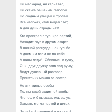
Ни маскарад, ни карнавал,
Ни скачка бешеным галопом
По людным улицам и тропам…
Все напоказ, чтоб видел свет,
А для души отрады нет!
Кто проиграл в турнире партий,
Находит вкус в другом азарте –
В ночной разнузданной гульбе.
А днем им всем не по себе.
А наши леди!.. Сбившись в кучку,
Они, друг дружку взяв под ручку,
Ведут душевный разговор…
Принять их можно за сестер.
Но эти милые особы
Полны такой взаимной злобы,
Что, если б высказались вслух,
Затмить могли чертей и шлюх.
За чайной чашечкой в гостиной