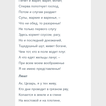
Печет и жарит, варит, мочит,
Сперва попотчует господ,
Потом и слугам раздает
Супы, жаркие и варенья, –
Что ни обед, то разоренье!
Не только первого слугу
Здесь кормят соусом, рагу,
Но и последний доезжачий,
Тщедушный шут, живет богаче,
Чем тот, кто в поле водит плуг.
А что едят жильцы лачуг, –
При всем моем воображенье
Я не имею представленья!
Люат
Ах, Цезарь, я у тех живу,
Кто дни проводит в грязном рву,
Копается в земле и в глине
На мостовой и на плотине,