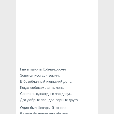
Где в память Койла-короля
Зовется исстари земля,
В безоблачный июньский день,
Когда собакам лаять лень,
Сошлись однажды в час досуга
Два добрых пса, два верных друга.
Один был Цезарь. Этот пес
В усадьбе лорда службу нес.