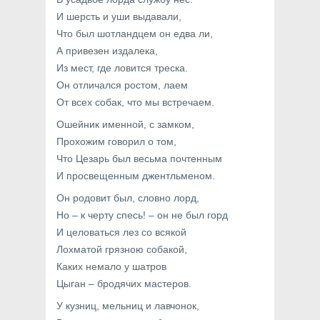
И шерсть и уши выдавали,
Что был шотландцем он едва ли,
А привезен издалека,
Из мест, где ловится треска.
Он отличался ростом, лаем
От всех собак, что мы встречаем.
Ошейник именной, с замком,
Прохожим говорил о том,
Что Цезарь был весьма почтенным
И просвещенным джентльменом.
Он родовит был, словно лорд,
Но – к черту спесь! – он не был горд
И целоваться лез со всякой
Лохматой грязною собакой,
Каких немало у шатров
Цыган – бродячих мастеров.
У кузниц, мельниц и лавчонок,