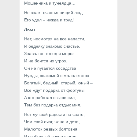
Мошенника и тунеядца…
Не знает счастья нищий люд.
Его удел – нужда и труд!
Люат
Нет, несмотря на все напасти,
И бедняку знакомо счастье.
Знавал он голод и мороз –
И не боится их угроз.
Он не пугается соседства
Нужды, знакомой с малолетства.
Богатый, бедный, старый, юный –
Все ждут подарка от фортуны.
А кто работал свыше сил,
Тем без подарка отдых мил.
Нет лучшей радости на свете,
Чем свой очаг, жена и дети,
Малюток резвых болтовня
В свободный вечер у огня.