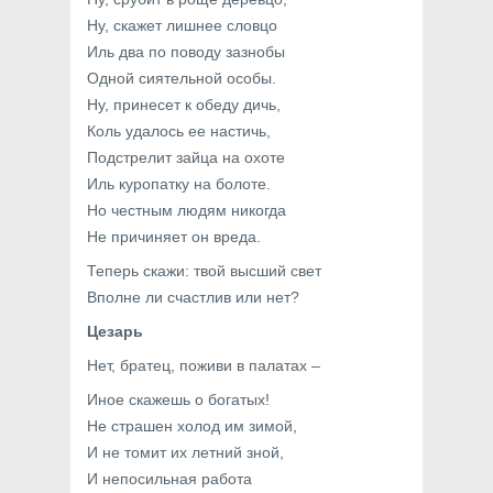
Ну, скажет лишнее словцо
Иль два по поводу зазнобы
Одной сиятельной особы.
Ну, принесет к обеду дичь,
Коль удалось ее настичь,
Подстрелит зайца на охоте
Иль куропатку на болоте.
Но честным людям никогда
Не причиняет он вреда.
Теперь скажи: твой высший свет
Вполне ли счастлив или нет?
Цезарь
Нет, братец, поживи в палатах –
Иное скажешь о богатых!
Не страшен холод им зимой,
И не томит их летний зной,
И непосильная работа