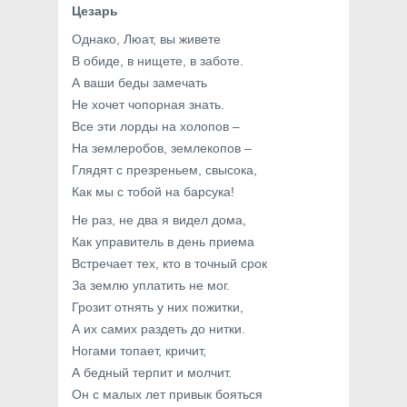
Цезарь
Однако, Люат, вы живете
В обиде, в нищете, в заботе.
А ваши беды замечать
Не хочет чопорная знать.
Все эти лорды на холопов –
На землеробов, землекопов –
Глядят с презреньем, свысока,
Как мы с тобой на барсука!
Не раз, не два я видел дома,
Как управитель в день приема
Встречает тех, кто в точный срок
За землю уплатить не мог.
Грозит отнять у них пожитки,
А их самих раздеть до нитки.
Ногами топает, кричит,
А бедный терпит и молчит.
Он с малых лет привык бояться