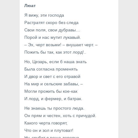
Люат
Я вижу, эти господа
Растратят скоро без следа
Свои поля, свои дубравы…
Порой и нас мутит лукавый.
– Эх, черт возьми! – внушает черт. –
Пожить бы так, как этот лорд!..
Но, Цезарь, если б наша знать
Была согласна променять
И двор и свет с его отравой
На мир и сельские забавы, –
Могли прожить бы кое-как
И лорд, и фермер, и батрак.
Не знаешь ты простого люда.
Он прям и честен, хоть с причудой.
Какого черта говорят,
Что он и зол и плутоват!
Ну, срубит в роще деревцо,