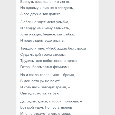
Вернуть веселье с ним легко, –
Но одному и пир не в сладость,
А все друзья так далеко!..
Любви не ждет меня улыбка,
И сердцу не к чему вздыхать,
Хоть жаждет, бедное, как рыбка,
И подо льдом еще играть.
Твердили мне: «Чтоб ждать без страха
Суда людей твоим стихам,
Трудись; для собственного праха
Готовь бессмертья фимиам».
Но и хвала теперь мне – бремя,
В мои лета уж не поют!
И хоть часы заводит время, –
Они идут, но уж не бьют.
Да, отдых здесь, с тобой, природа, –
Вот мой удел. Но пусть творец
Мне не откажет в капле меда,