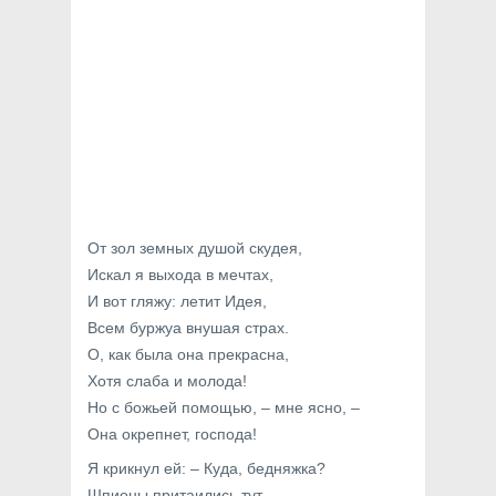
От зол земных душой скудея,
Искал я выхода в мечтах,
И вот гляжу: летит Идея,
Всем буржуа внушая страх.
О, как была она прекрасна,
Хотя слаба и молода!
Но с божьей помощью, – мне ясно, –
Она окрепнет, господа!
Я крикнул ей: – Куда, бедняжка?
Шпионы притаились тут,