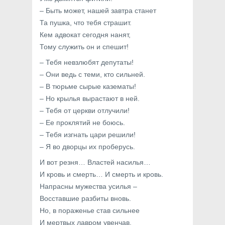
– Быть может, нашей завтра станет
Та пушка, что тебя страшит.
Кем адвокат сегодня нанят,
Тому служить он и спешит!
– Тебя невзлюбят депутаты!
– Они ведь с теми, кто сильней.
– В тюрьме сырые казематы!
– Но крылья вырастают в ней.
– Тебя от церкви отлучили!
– Ее проклятий не боюсь.
– Тебя изгнать цари решили!
– Я во дворцы их проберусь.
И вот резня… Властей насилья…
И кровь и смерть… И смерть и кровь.
Напрасны мужества усилья –
Восставшие разбиты вновь.
Но, в пораженье став сильнее
И мертвых лавром увенчав,