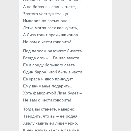
А на балах вы спины гнете,
Златого чествуя тельца…
Империя во время оно
Легко могла всех вас купить,
А Лиза гонит прочь шпионов…
Не вам о чести говорить!
Под пеплом разожжет Лизетта
Всегда огонь… Решил ввести
Ее в среду большого света
Один барон, чтоб быть в чести.
Ее краса и двор принудит
Ему вниманье подарить…
Хоть фавориткой Лиза будет –
Не вам о чести говорить!
Тогда вы станете, наверно,
Твердить, что вы – ее родня,
Хвалу кадить ей лицемерно,
К ней ездить каждые два дня…